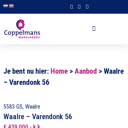
Je bent nu hier:
Home
>
Aanbod
>
Waalre
– Varendonk 56
5583 GS, Waalre
Waalre – Varendonk 56
€ 439.000,- k.k.