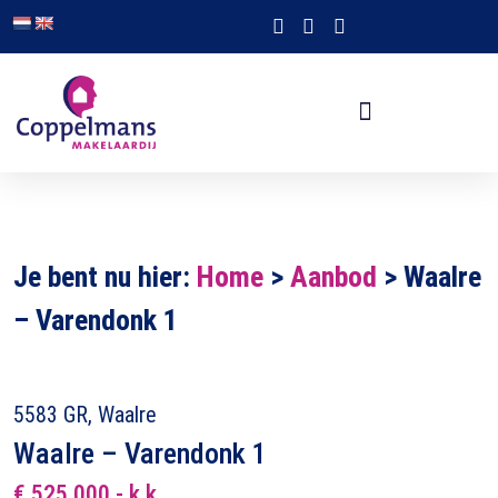
Je bent nu hier:
Home
>
Aanbod
>
Waalre
– Varendonk 1
5583 GR, Waalre
Waalre – Varendonk 1
€ 525.000,- k.k.