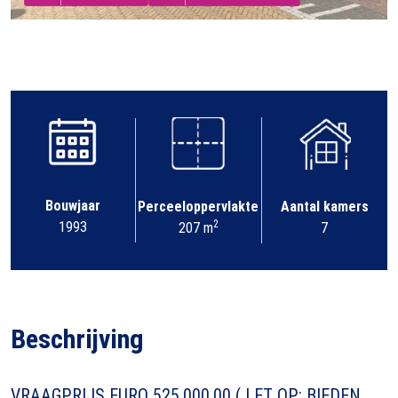
Bouwjaar
Perceeloppervlakte
Aantal kamers
2
1993
207 m
7
Beschrijving
VRAAGPRIJS EURO 525.000,00 ( LET OP: BIEDEN