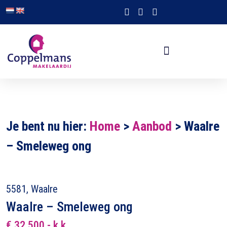
Je bent nu hier:
Home
>
Aanbod
>
Waalre
– Smeleweg ong
5581, Waalre
Waalre – Smeleweg ong
€ 32.500,- k.k.