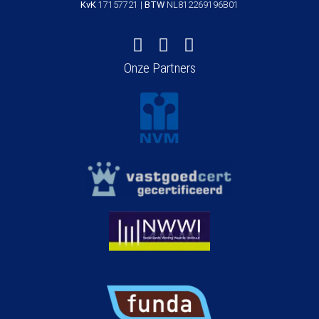
KvK
17157721 |
BTW
NL812269196B01
Onze Partners