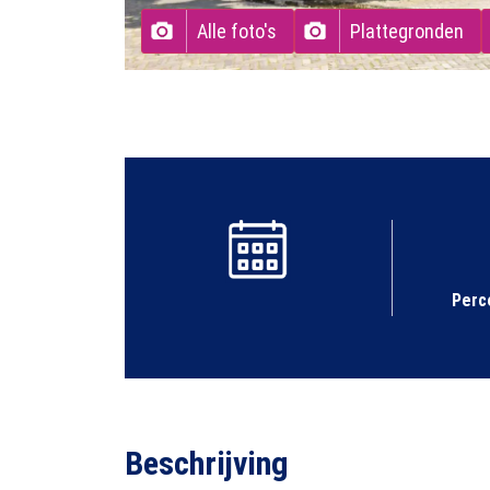
Alle foto's
Plattegronden
Perc
Beschrijving