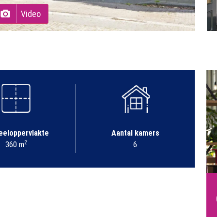
Video
eeloppervlakte
Aantal kamers
2
360 m
6