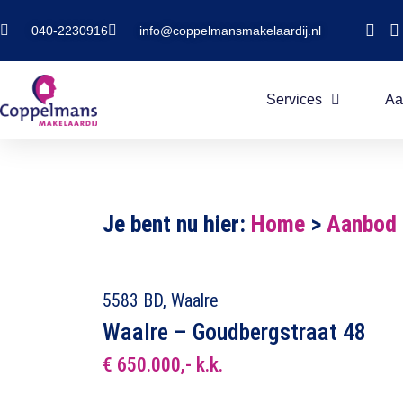
040-2230916
info@coppelmansmakelaardij.nl
Services
Aa
Je bent nu hier:
Home
>
Aanbod
5583 BD, Waalre
Waalre – Goudbergstraat 48
€ 650.000,- k.k.