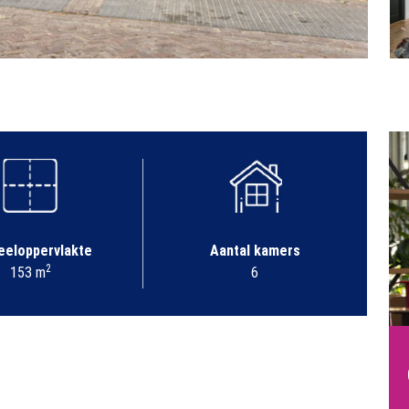
eeloppervlakte
Aantal kamers
2
153 m
6