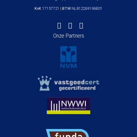
KvK
17157721 |
BTW
NL812269196B01
Onze Partners