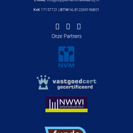
KvK
17157721 |
BTW
NL812269196B01
Onze Partners