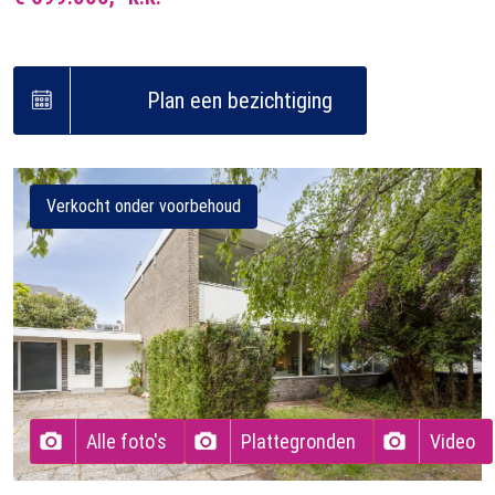
Plan een bezichtiging
Verkocht onder voorbehoud
Alle foto's
Plattegronden
Video