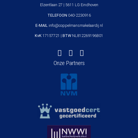
Elzentlaan 27 | 5611 LG Eindhoven
TELEFOON
040-2230916
E-MAIL
info@coppelmansmakelaardij.nl
KvK
17157721 |
BTW
NL812269196B01
Onze Partners