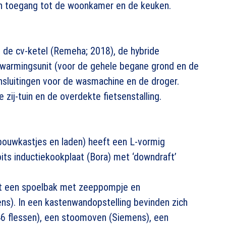
en toegang tot de woonkamer en de keuken.
, de cv-ketel (Remeha; 2018), de hybride
warmingsunit (voor de gehele begane grond en de
nsluitingen voor de wasmachine en de droger.
 zij-tuin en de overdekte fietsenstalling.
ouwkastjes en laden) heeft een L-vormig
ts inductiekookplaat (Bora) met ‘downdraft’
t een spoelbak met zeeppompje en
s). In een kastenwandopstelling bevinden zich
46 flessen), een stoomoven (Siemens), een