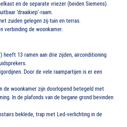
lkast en de separate vriezer (beiden Siemens).
itbaar ‘draaikiep’-raam.
et zuiden gelegen zij-tuin en terras.
pen verbinding de woonkamer.
heeft 13 ramen aan drie zijden, airconditioning
uidsprekers.
lgordijnen. Door de vele raampartijen is er een
en de woonkamer zijn doorlopend betegeld met
ing. In de plafonds van de begane grond bevinden
pstairs beklede, trap met Led-verlichting in de