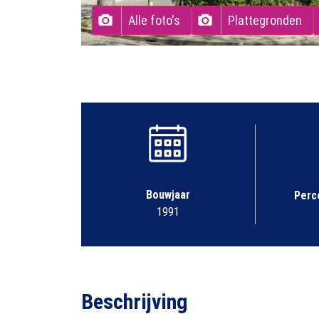
Alle foto's
Plattegronden
Bouwjaar
Perc
1991
Beschrijving