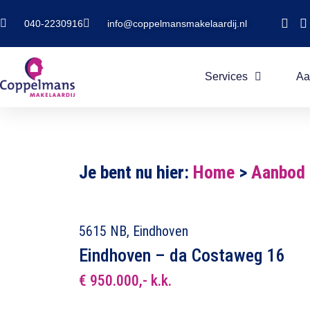
040-2230916
info@coppelmansmakelaardij.nl
Services
Aa
Je bent nu hier:
Home
>
Aanbod
5615 NB, Eindhoven
Eindhoven – da Costaweg 16
€ 950.000,- k.k.