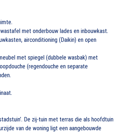
uimte.
wastafel met onderbouw lades en inbouwkast.
kasten, airconditioning (Daikin) en open
meubel met spiegel (dubbele wasbak) met
inloopdouche (regendouche en separate
nden.
inaat.
tadstuin’. De zij-tuin met terras die als hoofdtuin
eurzijde van de woning ligt een aangebouwde