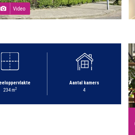
Video
eeloppervlakte
Aantal kamers
2
234 m
4