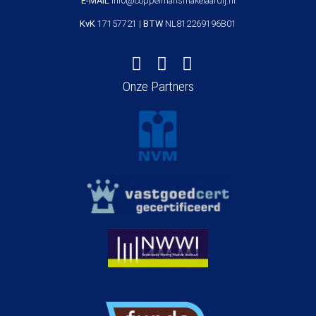
E-MAIL
info@coppelmansmakelaardij.nl
KvK
17157721 |
BTW
NL812269196B01
Onze Partners