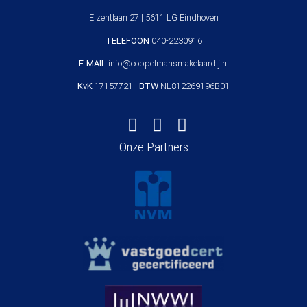
Elzentlaan 27 | 5611 LG Eindhoven
TELEFOON
040-2230916
E-MAIL
info@coppelmansmakelaardij.nl
KvK
17157721 |
BTW
NL812269196B01
Onze Partners