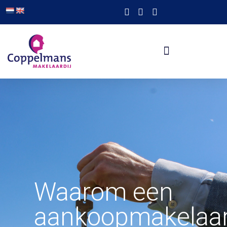
Waarom een
aankoopmakelaa