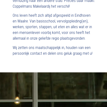
verhuizing naar een andere stad. Precies dáár maakt
Coppelmans Makelaardij het verschil!
Ons leven heeft zich altijd afgespeeld in Eindhoven
en Waalre. Van basisschool, vervolgopleiding(en),
werken, sporten, stappen, uit eten en alles wat er in
een mensenleven voorbij komt, voor ons heeft het
allemaal in onze geliefde regio plaatsgevonden.
Wij zetten ons maatschappelijk in, houden van een
persoonlijk contact en delen ons geluk graag met u!