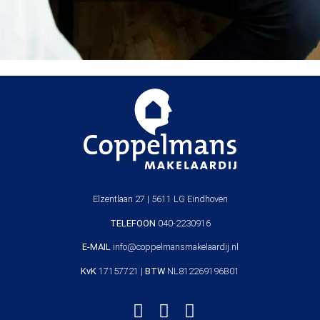
Elzentlaan 27 | 5611 LG Eindhoven
TELEFOON
040-2230916
E-MAIL
info@coppelmansmakelaardij.nl
KvK
17157721 |
BTW
NL812269196B01