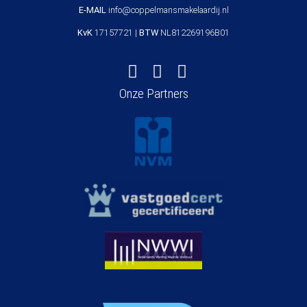
E-MAIL
info@coppelmansmakelaardij.nl
KvK
17157721 |
BTW
NL812269196B01
Onze Partners